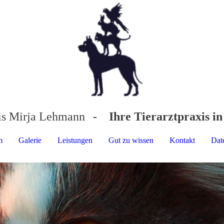
xis Mirja Lehmann
- Ihre Tierarztpraxis i
m
Galerie
Leistungen
Gut zu wissen
Kontakt
Dat